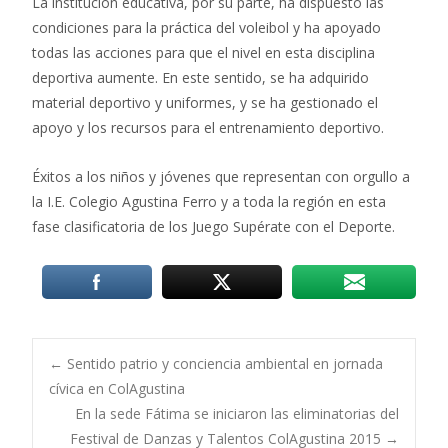
La institución educativa, por su parte, ha dispuesto las
condiciones para la práctica del voleibol y ha apoyado
todas las acciones para que el nivel en esta disciplina
deportiva aumente. En este sentido, se ha adquirido
material deportivo y uniformes, y se ha gestionado el
apoyo y los recursos para el entrenamiento deportivo.
Éxitos a los niños y jóvenes que representan con orgullo a
la I.E. Colegio Agustina Ferro y a toda la región en esta
fase clasificatoria de los Juego Supérate con el Deporte.
Post
←
Sentido patrio y conciencia ambiental en jornada
cívica en ColAgustina
En la sede Fátima se iniciaron las eliminatorias del
navigation
Festival de Danzas y Talentos ColAgustina 2015
→