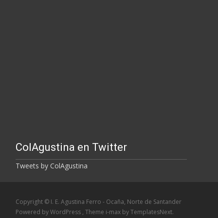
ColAgustina en Twitter
Tweets by ColAgustina
Copyright © I. E. Agustina Ferro - Ocaña, Norte de Santander
Powered by WordPress
, Theme
i-max
by TemplatesNext.