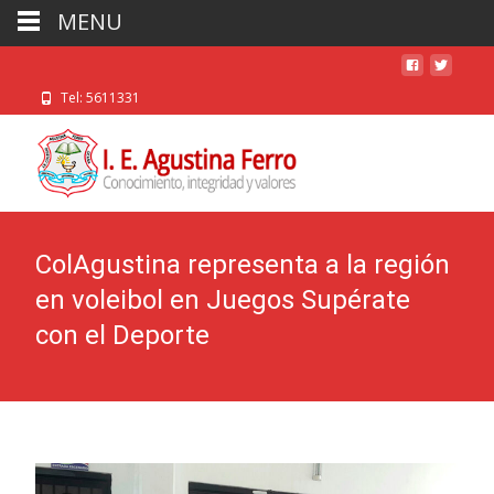
MENU
Tel: 5611331
ColAgustina representa a la región
en voleibol en Juegos Supérate
con el Deporte