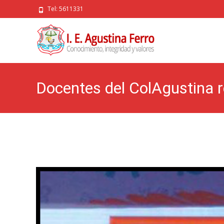
Tel: 5611331
Docentes del ColAgustina re
pedagógicos y deportivos