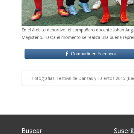
En el ámbito deportivo, el compañero docente Johan Augus
Magisterio. Hasta el momento se realiza una buena repre
Compartir en Facebook
Post
←
Fotografías: Festival de Danzas y Talentos 2015 (Bac
navigation
Buscar
Suscrí