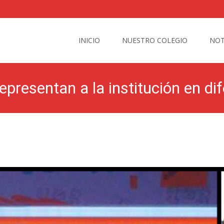
Skip
to
INICIO
NUESTRO COLEGIO
NOT
content
presentan a la institución en di