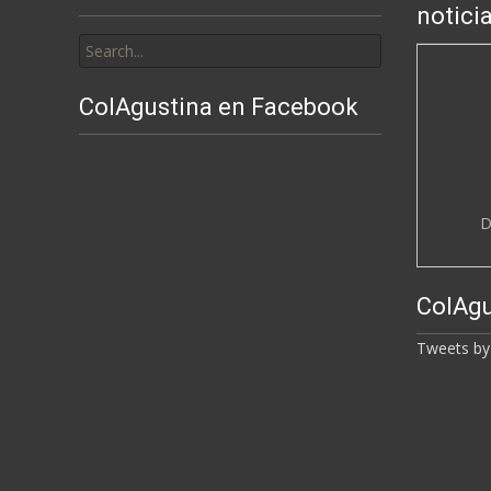
notici
Search
for:
ColAgustina en Facebook
D
ColAgu
Tweets by