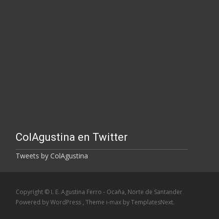
ColAgustina en Twitter
Tweets by ColAgustina
Copyright © I. E. Agustina Ferro - Ocaña, Norte de Santander
Powered by WordPress
, Theme
i-max
by TemplatesNext.