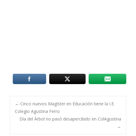
Post
←
Cinco nuevos Magíster en Educación tiene la I.E.
Colegio Agustina Ferro
Día del Árbol no pasó desapercibido en ColAgustina
navigation
→