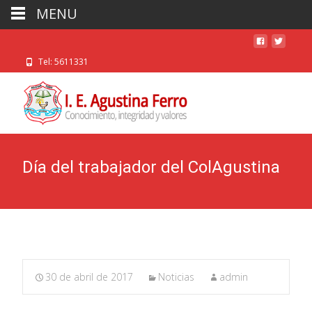
MENU
Tel: 5611331
Día del trabajador del ColAgustina
30 de abril de 2017
Noticias
admin