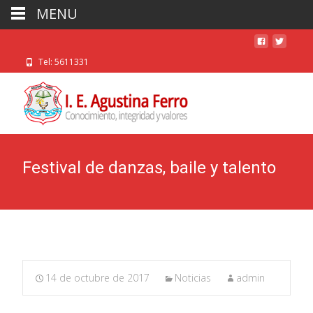
MENU
Tel: 5611331
Festival de danzas, baile y talento
14 de octubre de 2017
Noticias
admin