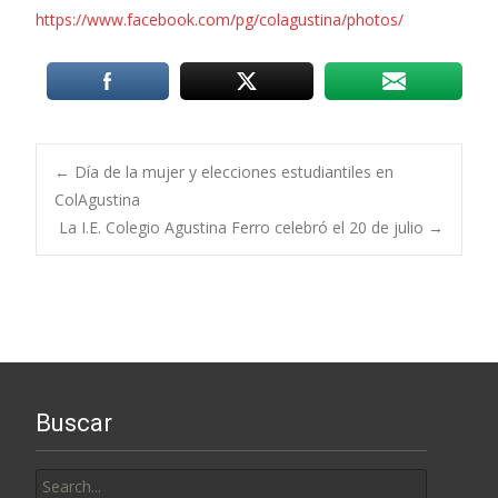
https://www.facebook.com/pg/colagustina/photos/
Post
←
Día de la mujer y elecciones estudiantiles en
ColAgustina
La I.E. Colegio Agustina Ferro celebró el 20 de julio
→
navigation
Buscar
Search
for: