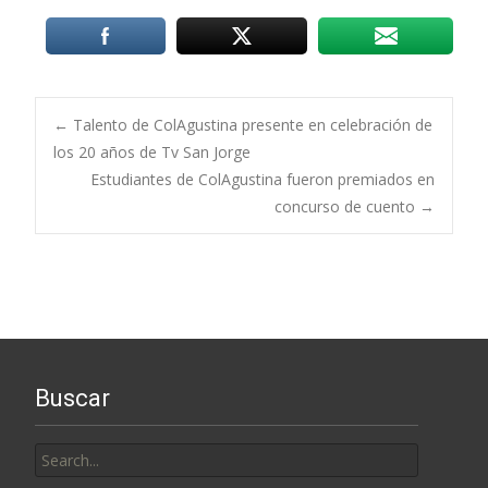
Post
←
Talento de ColAgustina presente en celebración de
los 20 años de Tv San Jorge
Estudiantes de ColAgustina fueron premiados en
navigation
concurso de cuento
→
Buscar
Search
for: