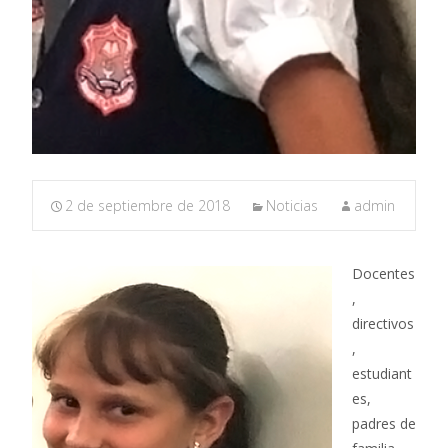
2 de septiembre de 2018
Noticias
admin
Docentes
,
directivos
,
estudiant
es,
padres de