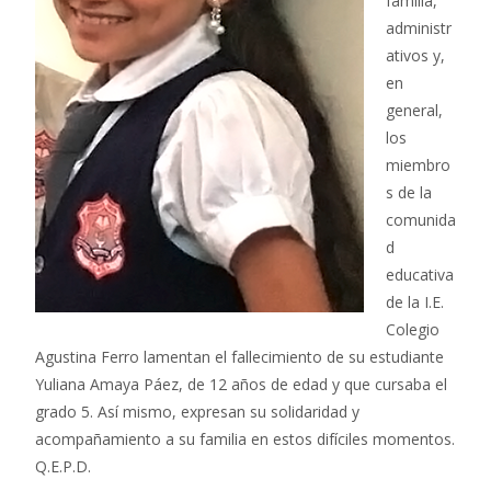
familia,
administr
ativos y,
en
general,
los
miembro
s de la
comunida
d
educativa
de la I.E.
Colegio
Agustina Ferro lamentan el fallecimiento de su estudiante
Yuliana Amaya Páez, de 12 años de edad y que cursaba el
grado 5. Así mismo, expresan su solidaridad y
acompañamiento a su familia en estos difíciles momentos.
Q.E.P.D.