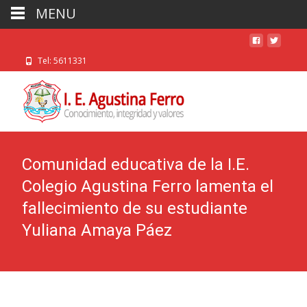
MENU
Tel: 5611331
Comunidad educativa de la I.E.
Colegio Agustina Ferro lamenta el
fallecimiento de su estudiante
Yuliana Amaya Páez