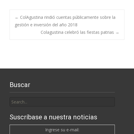
Post
←
ColAgustina rindió cuentas públicamente sobre la
gestión e inversión del año 2018
Colagustina celebró las fiestas patrias
→
navigation
Buscar
Search
for:
Suscríbase a nuestra noticias
Ingrese su e-mail: