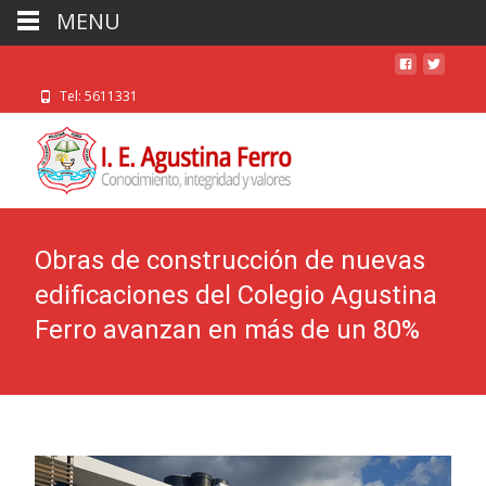
MENU
Tel: 5611331
Obras de construcción de nuevas
edificaciones del Colegio Agustina
Ferro avanzan en más de un 80%