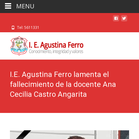
MENU
Tel: 5611331
I.E. Agustina Ferro lamenta el
fallecimiento de la docente Ana
Cecilia Castro Angarita