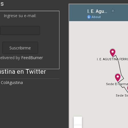
as
Ingrese su e-mail:
elivered by
FeedBurner
stina en Twitter
 ColAgustina