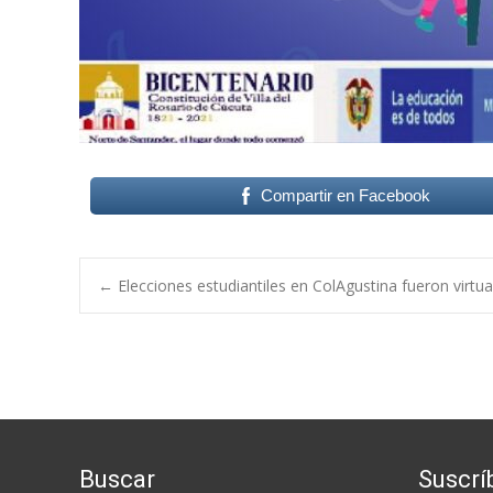
Compartir en Facebook
Post
←
Elecciones estudiantiles en ColAgustina fueron virtua
navigation
Buscar
Suscrí