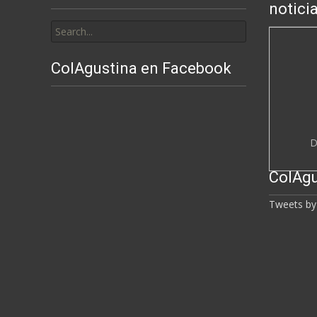
notici
Search
for:
ColAgustina en Facebook
D
ColAgu
Tweets by