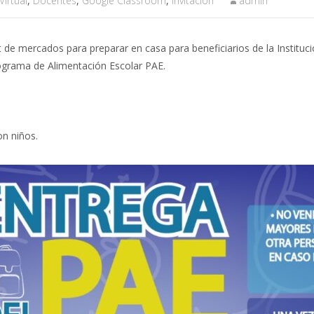
Virtual
,
Docentes
,
Google Classroom
,
Invitación
admin
it de mercados para preparar en casa para beneficiarios de la Instituc
rograma de Alimentación Escolar PAE.
on niños.