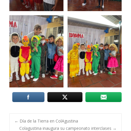
Post
←
Día de la Tierra en ColAgustina
Colagustina inaugura su campeonato interclases
→