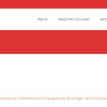
Skip
to
INICIO
NUESTRO COLEGIO
NOT
content
bandera en conmemoración a la aparición de la Virgen de Torcorom