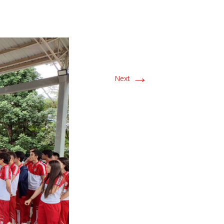
→
Next