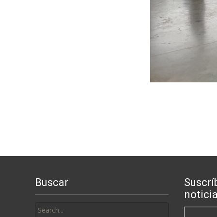
Buscar
Suscrí
notici
Search
for: