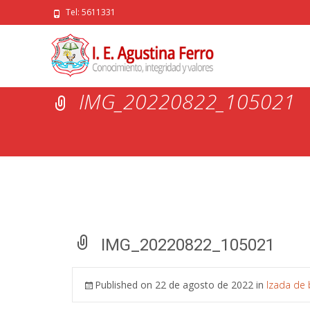
Tel: 5611331
IMG_20220822_105021
IMG_20220822_105021
Published on
22 de agosto de 2022
in
Izada de 