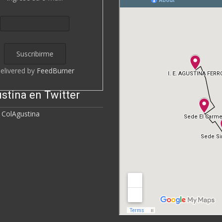
elivered by
FeedBurner
stina en Twitter
 ColAgustina