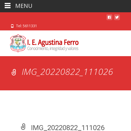
MENU
Tel: 5611331
IMG_20220822_111026
IMG_20220822_111026