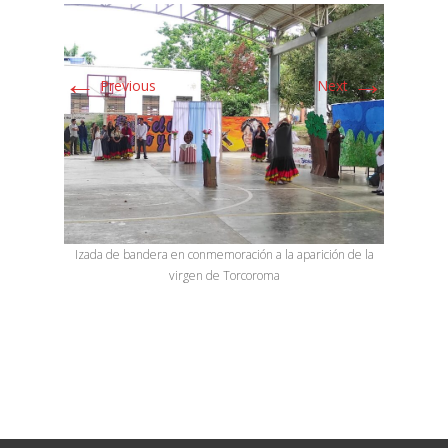
←
→
Previous
Next
Izada de bandera en conmemoración a la aparición de la
virgen de Torcoroma