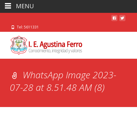
MENU
Tel: 5611331
WhatsApp Image 2023-
07-28 at 8.51.48 AM (8)