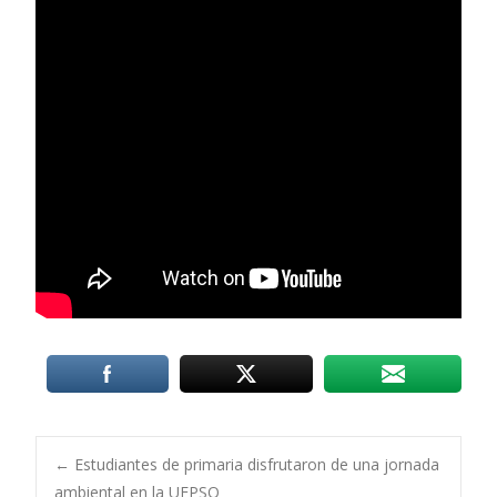
Post
←
Estudiantes de primaria disfrutaron de una jornada
ambiental en la UFPSO