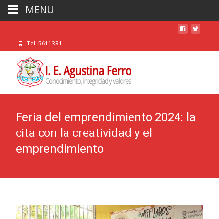
MENU
Tel: 5611331
Feria del emprendimiento 2024: la
cita con la creatividad y el
emprendimiento