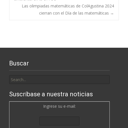
Las olimpiadas matemáticas de ColAgustina 2024
navigation
cierran con el Día de las matemáticas
→
Buscar
Search
for:
Suscríbase a nuestra noticias
Ingrese su e-mail: