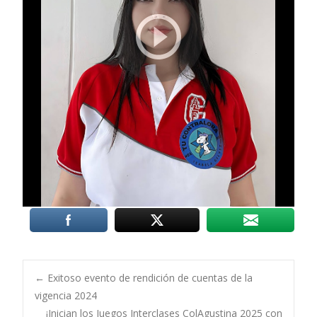
Post
←
Exitoso evento de rendición de cuentas de la
vigencia 2024
¡Inician los Juegos Interclases ColAgustina 2025 con