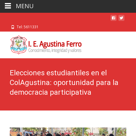
MENU
Tel: 5611331
Elecciones estudiantiles en el
ColAgustina: oportunidad para la
democracia participativa