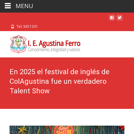
MENU
Tel: 5611331
En 2025 el festival de inglés de
ColAgustina fue un verdadero
Talent Show