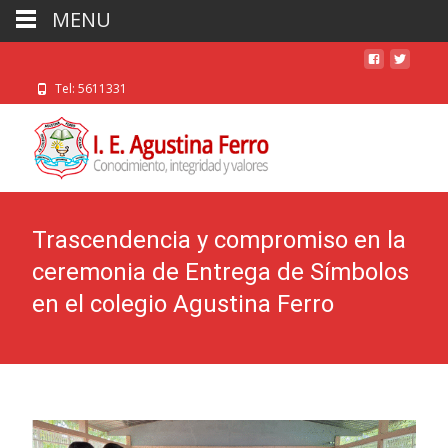
MENU
Tel: 5611331
Trascendencia y compromiso en la
ceremonia de Entrega de Símbolos
en el colegio Agustina Ferro