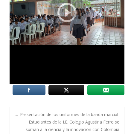
Post
←
Presentación de los uniformes de la banda marcial
Estudiantes de la I.E. Colegio Agustina Ferro se
suman a la ciencia y la innovación con Colombia