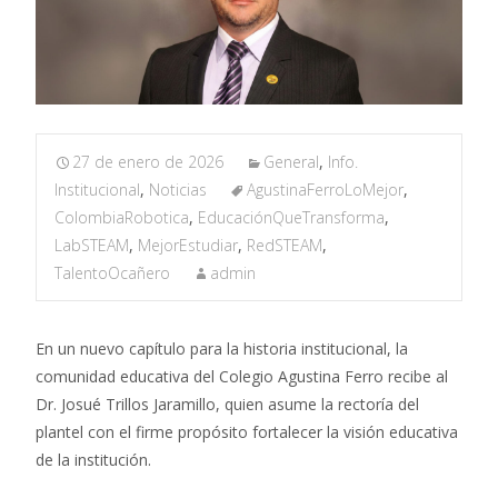
27 de enero de 2026
General
,
Info.
Institucional
,
Noticias
AgustinaFerroLoMejor
,
ColombiaRobotica
,
EducaciónQueTransforma
,
LabSTEAM
,
MejorEstudiar
,
RedSTEAM
,
TalentoOcañero
admin
En un nuevo capítulo para la historia institucional, la
comunidad educativa del Colegio Agustina Ferro recibe al
Dr. Josué Trillos Jaramillo, quien asume la rectoría del
plantel con el firme propósito fortalecer la visión educativa
de la institución.