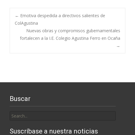
Post
←
Emotiva despedida a directivos salientes de
ColAgustina
Nuevas obras y compromisos gubernamentales
navigation
fortalecen a la I.E. Colegio Agustina Ferro en Ocaña
→
Buscar
Search
for:
Suscríbase a nuestra noticias