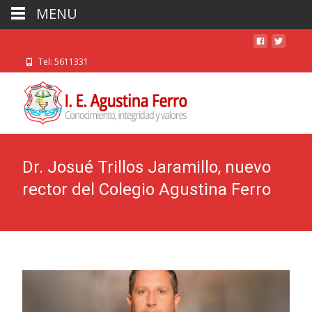
MENU
Tel: 5611331
Dr. Josué Trillos Jaramillo, nuevo
rector del Colegio Agustina Ferro