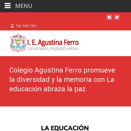
MENU
Tel: 5611331
Colegio Agustina Ferro promueve
la diversidad y la memoria con La
educación abraza la paz