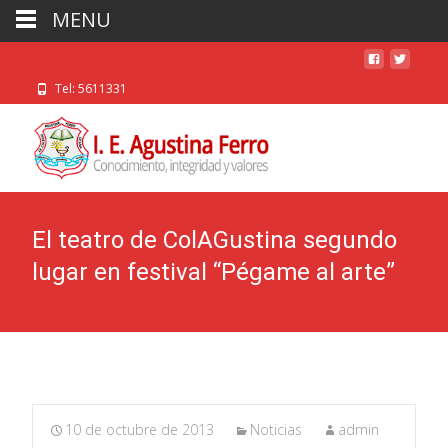
MENU
Tel: 5611331
El teatro de ColAGustina segundo
lugar en festival “Pégame al arte”
10 de octubre de 2013
Noticias
admin