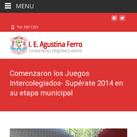
MENU
Tel: 5611331
Comenzaron los Juegos
Intercolegiados- Supérate 2014 en
su etapa municipal