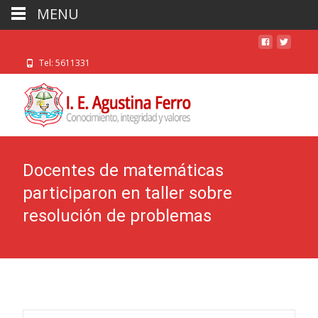
MENU
Tel: 5611331
Docentes de matemáticas
participaron en taller sobre
resolución de problemas