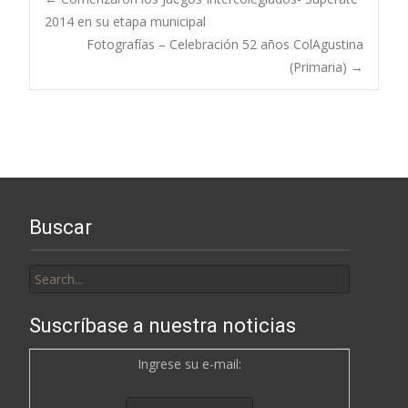
Post
2014 en su etapa municipal
Fotografías – Celebración 52 años ColAgustina
navigation
(Primaria)
→
Buscar
Search
for:
Suscríbase a nuestra noticias
Ingrese su e-mail: