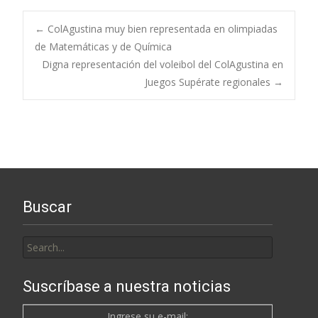
Post
←
ColAgustina muy bien representada en olimpiadas
de Matemáticas y de Química
Digna representación del voleibol del ColAgustina en
navigation
Juegos Supérate regionales
→
Buscar
Search
for:
Suscríbase a nuestra noticias
Ingrese su e-mail: