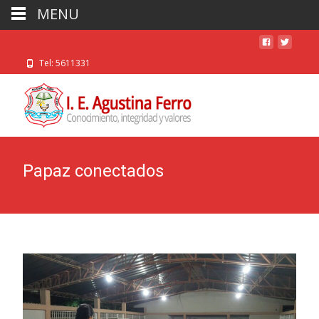
MENU
Tel: 5611331
Papaz conectados