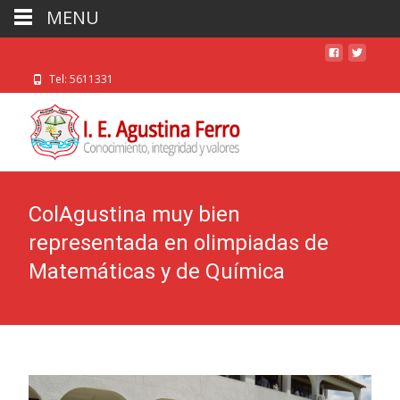
MENU
Tel: 5611331
ColAgustina muy bien
representada en olimpiadas de
Matemáticas y de Química