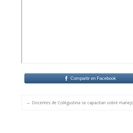
Compartir en Facebook
Post
←
Docentes de ColAgustina se capacitan sobre manejo
navigation