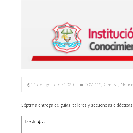
21 de agosto de 2020
COVID19
,
General
,
Notici
Séptima entrega de guías, talleres y secuencias didácticas