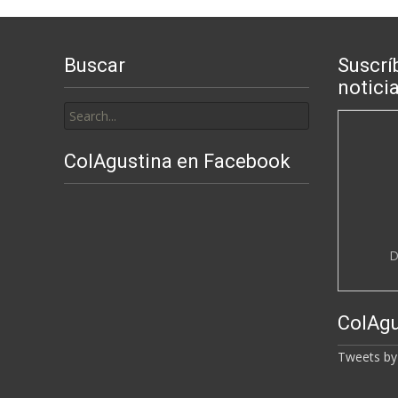
Buscar
Suscrí
notici
Search
for:
ColAgustina en Facebook
D
ColAgu
Tweets by