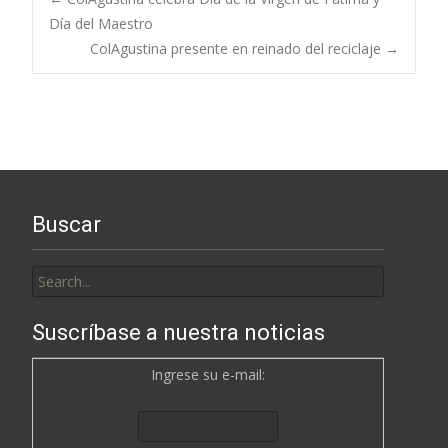
Post
Día del Maestro
ColAgustina presente en reinado del reciclaje
→
navigation
Buscar
Search
for:
Suscríbase a nuestra noticias
Ingrese su e-mail: