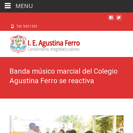
MENU
Tel: 5611331
Banda músico marcial del Colegio
Agustina Ferro se reactiva