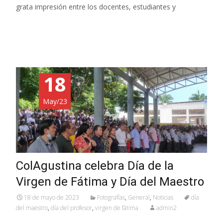
grata impresión entre los docentes, estudiantes y
Read More…
18
May/23
ColAgustina celebra Día de la
Virgen de Fátima y Día del Maestro
18 de mayo de 2023
Fotografías
,
General
,
Noticias
día
del maestro
,
día del profesor
,
virgen de fátima
admin2