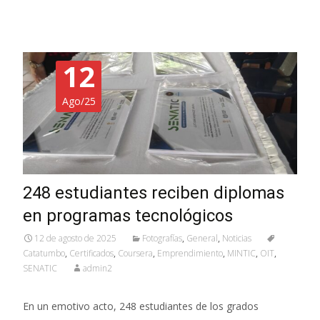
12
Ago/25
248 estudiantes reciben diplomas
en programas tecnológicos
12 de agosto de 2025
Fotografías
,
General
,
Noticias
Catatumbo
,
Certificados
,
Coursera
,
Emprendimiento
,
MINTIC
,
OIT
,
SENATIC
admin2
En un emotivo acto, 248 estudiantes de los grados