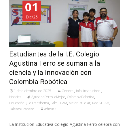
01
Dic/25
Estudiantes de la I.E. Colegio
Agustina Ferro se suman a la
ciencia y la innovación con
Colombia Robótica
1 de diciembre de 2025
General
,
Info. Institucional
,
Noticias
AgustinaFerroLoMejor
,
ColombiaRobotica
,
EducaciónQueTransforma
,
LabSTEAM
,
MejorEstudiar
,
RedSTEAM
,
TalentoOcañero
admin2
La Institución Educativa Colegio Agustina Ferro celebra con