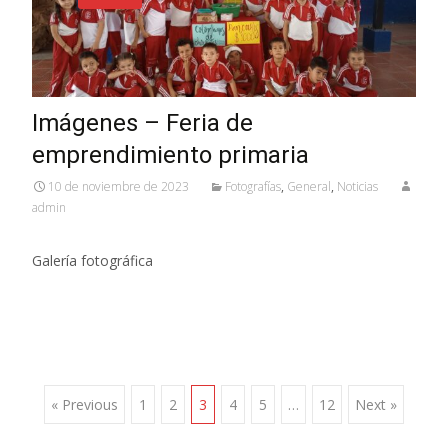
Imágenes – Feria de
emprendimiento primaria
10 de noviembre de 2023
Fotografías
,
General
,
Noticias
admin
Galería fotográfica
Posts
« Previous
1
2
3
4
5
…
12
Next »