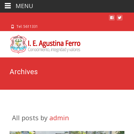
MENU
Tel: 5611331
Archives
All posts by
admin