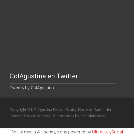
ColAgustina en Twitter
Tweets by ColAgustina
Copyright © I. E. Agustina Ferro - Ocaña, Norte de Santander
Powered by WordPress
, Theme
i-max
by TemplatesNext.
Social media & sharing icons powered by
UltimatelySocial