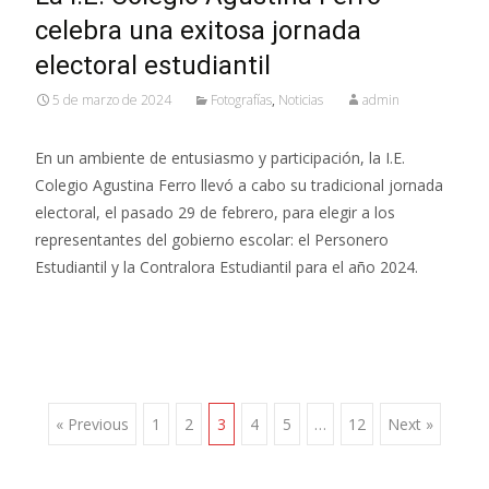
celebra una exitosa jornada
electoral estudiantil
5 de marzo de 2024
Fotografías
,
Noticias
admin
En un ambiente de entusiasmo y participación, la I.E.
Colegio Agustina Ferro llevó a cabo su tradicional jornada
electoral, el pasado 29 de febrero, para elegir a los
representantes del gobierno escolar: el Personero
Estudiantil y la Contralora Estudiantil para el año 2024.
Posts
« Previous
1
2
3
4
5
…
12
Next »