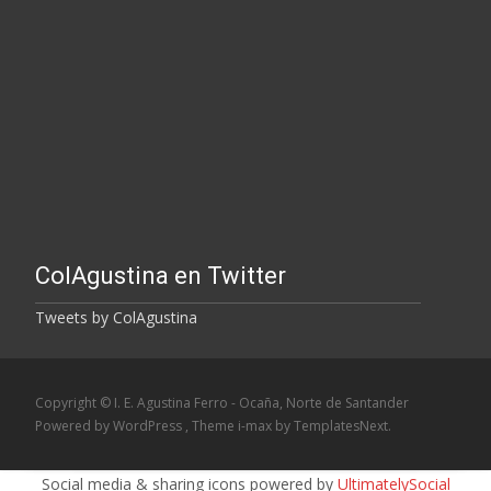
ColAgustina en Twitter
Tweets by ColAgustina
Copyright © I. E. Agustina Ferro - Ocaña, Norte de Santander
Powered by WordPress
, Theme
i-max
by TemplatesNext.
Social media & sharing icons powered by
UltimatelySocial