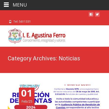
MENU
Tel: 5611331
Category Archives: Noticias
01
Feb/25